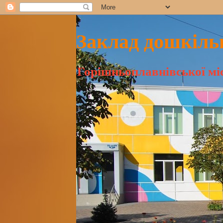
Заклад дошкільн
Горішньоплавнівської міс