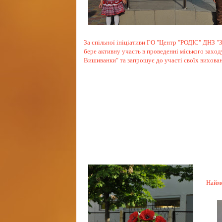
За спільної ініціативи ГО "Центр "РОДІС" ДНЗ "
бере активну участь в проведенні міського заход
Вишиванки" та запрошує до участі своїх вихова
Найме