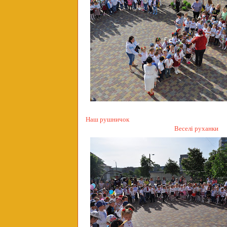
Наш рушничок
Веселі руханки