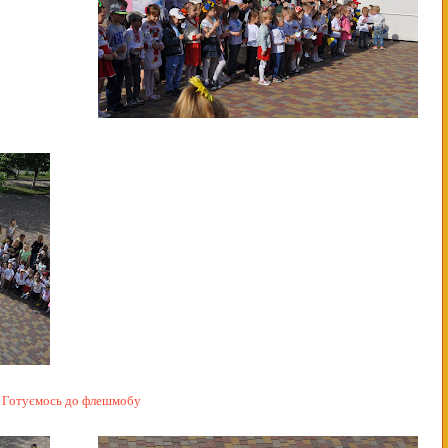
Готуємось до флешмобу