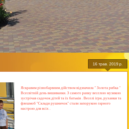
16 трав. 2019 р.
Яскравим різнобарвним дійством відзначила " Золота рибка "
Всесвітній день вишиванки. З самого ранку веселою музикою
зустрічав садочок дітей та їх батьків . Веселі ігри, руханки та
флешмоб "Склади рушничок" стали запорукою гарного
настрою для всіх .