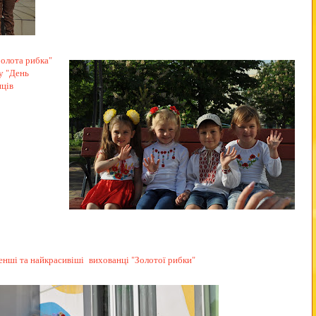
Золота рибка"
у "День
нців
нші та найкрасивіші вихованці "Золотої рибки"