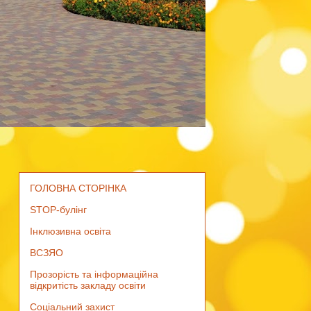
ГОЛОВНА СТОРІНКА
STOP-булінг
Інклюзивна освіта
ВСЗЯО
Прозорість та інформаційна
відкритість закладу освіти
Соціальний захист