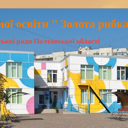
ої освіти " Золота рибка
ької ради Полтавської області