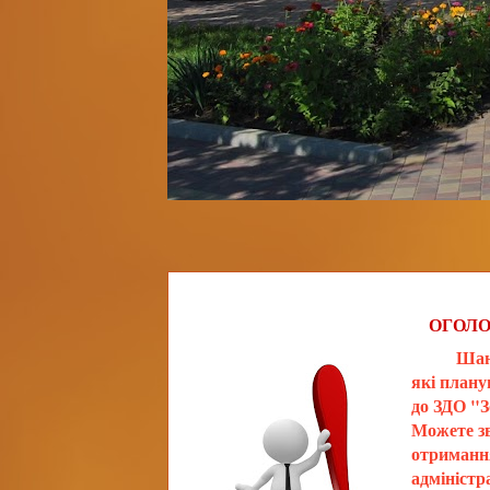
ОГОЛ
Шановн
які план
до ЗДО "
Можете з
отриманн
адміністр