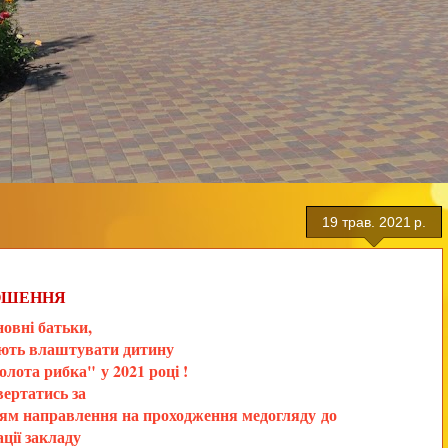
19 трав. 2021 р.
ОШЕННЯ
і батьки,
ують влаштувати дитину
Золота рибка"
у 2021 році !
вертатись за
ям направлення на проходження медогляду
до
ації закладу