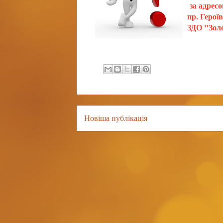
за адресо
пр. Герої
ЗДО "Золо
Новіша публікація