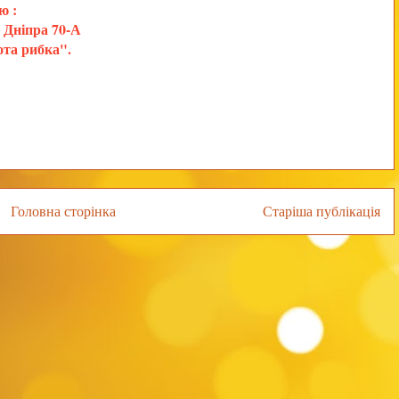
ю :
в Дніпра 70-А
та рибка".
Головна сторінка
Старіша публікація