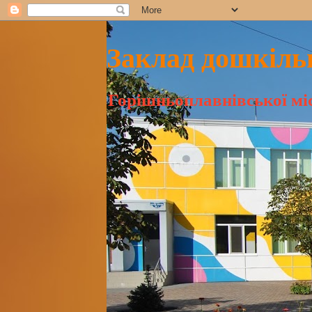
Заклад дошкільн
Горішньоплавнівської міс