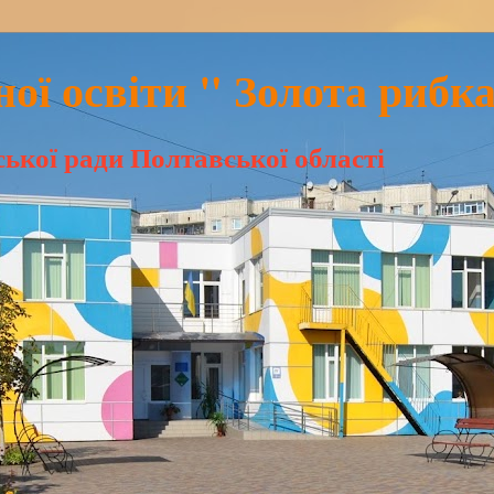
ої освіти " Золота рибка
ької ради Полтавської області