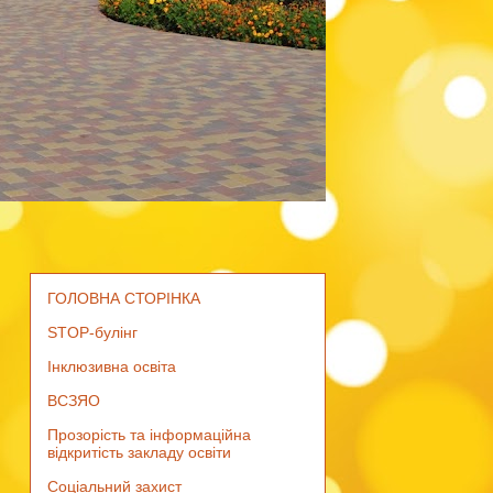
ГОЛОВНА СТОРІНКА
STOP-булінг
Інклюзивна освіта
ВСЗЯО
Прозорість та інформаційна
відкритість закладу освіти
Соціальний захист