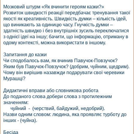
Мозковий штурм «Як вчинити героям казки?»
Розвиток швидкості реакції передбачає тренування такої
якості як креативність. Швидкість думки – кількість ідей,
що виникають за одиницю часу. Гнучкість думки –
здатність швидко і без внутрішніх зусиль переключатися
з однієї ідеї на іншу; бачити, що інформацію, отриману в
одому контексті, можна використати в іншому.
Запитання до казки
Чи сподобалось вам, як вчинив Павучок-Повзучок?
Яким був Павучок-Повзучок? (добрим, чуйним, щедрим).
Чому він вирішив назавжди подарувати свої черевики
Мурашці?
Дидактичні вправи або словникова робота
До поданого слова добери слова з протилежним
значенням:
чуйний - (черствий, байдужий, недобрий).
Назви одним словом: людина, яка проявляє турботу до
інших - (чуйна).
Бесіда