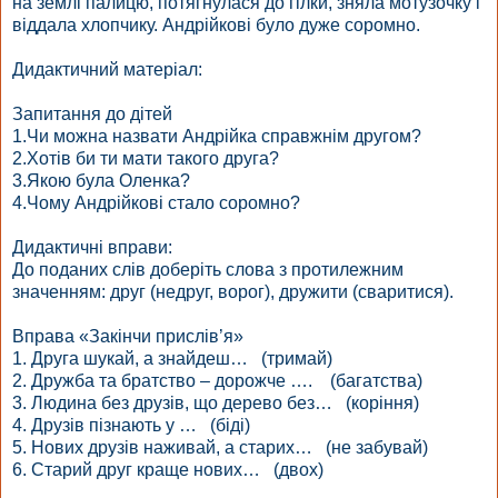
на землі палицю, потягнулася до гілки, зняла мотузочку і
віддала хлопчику. Андрійкові було дуже соромно.
Дидактичний матеріал:
Запитання до дітей
1.Чи можна назвати Андрійка справжнім другом?
2.Хотів би ти мати такого друга?
3.Якою була Оленка?
4.Чому Андрійкові стало соромно?
Дидактичні вправи:
До поданих слів доберіть слова з протилежним
значенням: друг (недруг, ворог), дружити (сваритися).
Вправа «Закінчи прислів’я»
1. Друга шукай, а знайдеш… (тримай)
2. Дружба та братство – дорожче …. (багатства)
3. Людина без друзів, що дерево без… (коріння)
4. Друзів пізнають у … (біді)
5. Нових друзів наживай, а старих… (не забувай)
6. Старий друг краще нових… (двох)