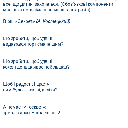
все, що дитині захочеться. (Обов’язкові компоненти
малюнка перелічити не менш двох разів).
Вірш «Секрет»
(А. Костецький)
Що зробити,
щоб удвічі
видавався торт
смачнішим?
Що зробити,
щоб удвічі
кожен день
длявас побільшав?
Щоб і радості,
і щастя
вам було – аж ніде діти?
А немає тут
секрету:
треба з другом
поділитись!