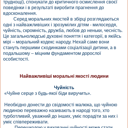
труднощі), спонукати до критичного осмислення своєї
поведінки і в результаті виробити прагнення до
вдосконалення.
Серед моральних якостей в збірці розглядаються
одні з найважливіших і зрозумілих дітям - милосердя,
чуйність, скромність, дружба, любов до неньки, чесність.
Це загальнолюдські духовні поняття і категорії, в якійсь
мірі – моральний кодекс народу. Нехай саме вони
стануть першими сходинками соціалізації дитини, а в
подальшому – міцним фундаментом дорослої
особистості.
Найважливіші
моральні якості людини
Чуйність
«Чуйне серце з будь-якої біди виручить».
Необхідно донести до свідомості малюка, що чуйною
людиною переважно називають в народі того, хто
турботливий, уважний до інших, уміє порадіти за них і
уміє співпереживати.
Перешкодою у вихованні чуйності може стати