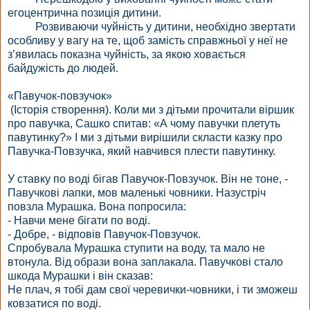
егоцентрична позиція дитини.
Розвиваючи чуйність у дитини, необхідно звертати
особливу у вагу на те, щоб замість справжньої у неї не
з’явилась показна чуйність, за якою ховається
байдужість до людей.
«Павучок-повзучок»
(Історія створення). Коли ми з дітьми прочитали віршик
про павучка, Сашко спитав: «А чому павучки плетуть
павутинку?» І ми з дітьми вирішили скласти казку про
Павучка-Повзучка, який навчився плести павутинку.
У ставку по воді бігав Павучок-Повзучок. Він не тоне, -
Павучкові лапки, мов маленькі човники. Назустріч
повзла Мурашка. Вона попросила:
- Навчи мене бігати по воді.
- Добре, - відповів Павучок-Повзучок.
Спробувала Мурашка ступити на воду, та мало не
втонула. Від образи вона заплакала. Павучкові стало
шкода Мурашки і він сказав:
Не плач, я тобі дам свої черевички-човники, і ти зможеш
ковзатися по воді.