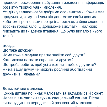
процеси прискорення набування і засвоєння інформації,
розвитку творчої уяви, мислення.
Усі діти уявляють себе добрими слоненятами. Кожен має
придумати, кому, як і чим він допоможе своїм довгим
хоботом, і розповісти про це (наприклад: зайцю слоненя
зросить город; білочці допоможе викупати її малюків;
підсадить до гніздечка пташеня, що було випало з нього
та ін.).
Бесіда
Що таке дружба?
Чому кожна людина прагне знайти собі друга?
Кого можна назвати справжнім другом?
Що треба робити, щоб усі захотіли з тобою дружити?
Як на вашу думку, чи можуть рослини або тварини
дружити з людьми?
Домалюй мій малюнок
Кожна дитина починає малювати за задумом свій сюжет.
Через п’ять хвилин звучить спеціальний сигнал. Після
сигналу дитина передає свій розпочатий малюнок