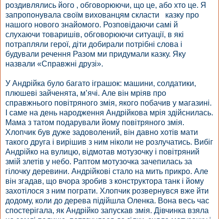
роздивлялись його , обговорюючи, що це, або хто це. Я
запропонувала своїм вихованцям скласти казку про
нашого нового знайомого. Розповідаючи самі й
слухаючи товаришів, обговорюючи ситуації, в які
потрапляли герої, діти добирали потрібні слова і
будували речення Разом ми придумали казку. Яку
назвали «Справжні друзі».
У Андрійка було багато іграшок: машини, солдатики,
плюшеві зайченята, м’ячі. Але він мріяв про
справжнього повітряного змія, якого побачив у магазині.
І саме на день народження Андрійкова мрія здійснилась.
Мама з татом подарували йому повітряного змія.
Хлопчик був дуже задоволений, він давно хотів мати
такого друга і вирішив з ним ніколи не розлучатись. Вибіг
Андрійко на вулицю, відмотав мотузочку і повітряний
змій злетів у небо. Раптом мотузочка зачепилась за
гілочку деревини. Андрійкові стало на мить прикро. Але
він згадав, що вчора зробив з конструктора танк і йому
захотілося з ним пограти. Хлопчик розвернувся вже йти
додому, коли до дерева підійшла Оленка. Вона весь час
спостерігала, як Андрійко запускав змія. Дівчинка взяла