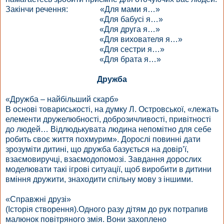
Закінчи речення: «Для мами я…»
«Для бабусі я…»
«Для друга я…»
«Для вихователя я…»
«Для сестри я…»
«Для брата я…»
Дружба
«Дружба – найбільший скарб»
В основі товариськості, на думку Л. Островської, «лежать
елементи дружелюбності, доброзичливості, привітності
до людей… Відлюдькувата людина непомітно для себе
робить своє життя похмурим». Дорослі повинні дати
зрозуміти дитині, що дружба базується на довір’ї,
взаємовиручці, взаємодопомозі. Завдання дорослих
моделювати такі ігрові ситуації, щоб виробити в дитини
вміння дружити, знаходити спільну мову з іншими.
«Справжні друзі»
(Історія створення).Одного разу дітям до рук потрапив
малюнок повітряного змія. Вони захоплено