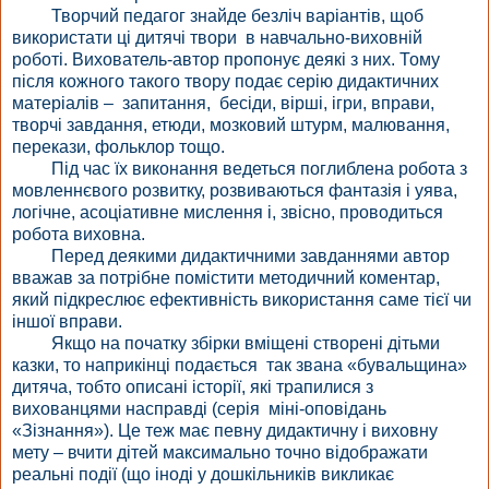
Творчий педагог знайде безліч варіантів, щоб
використати ці дитячі твори в навчально-виховній
роботі. Вихователь-автор пропонує деякі з них. Тому
після кожного такого твору подає серію дидактичних
матеріалів – запитання, бесіди, вірші, ігри, вправи,
творчі завдання, етюди, мозковий штурм, малювання,
перекази, фольклор тощо.
Під час їх виконання ведеться поглиблена робота з
мовленнєвого розвитку, розвиваються фантазія і уява,
логічне, асоціативне мислення і, звісно, проводиться
робота виховна.
Перед деякими дидактичними завданнями автор
вважав за потрібне помістити методичний коментар,
який підкреслює ефективність використання саме тієї чи
іншої вправи.
Якщо на початку збірки вміщені створені дітьми
казки, то наприкінці подається так звана «бувальщина»
дитяча, тобто описані історії, які трапилися з
вихованцями насправді (серія міні-оповідань
«Зізнання»). Це теж має певну дидактичну і виховну
мету – вчити дітей максимально точно відображати
реальні події (що іноді у дошкільників викликає