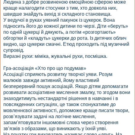
Людина з добре розвиненою емоційною сферою може
краще налагодити стосунки з тим, хто довкола них,
швидше знайдуть вихід зі складного становища.
У ведучої в руках уявний пакунок із цукерок. Вона
підносить його до кожної дитини по черзі. Діти «беруть»
по одній цукерці й дякують, а потім «розгортають»
обгортки й «кладуть» цукерки до рота. Із дитячих облич
видно, що цукерки смачні. Етюд проходить під музичний
супровід.
Виразні рухи: міміка, жувальні рухи, посмішка.
Гра-асоціація «Хто про що подумав»
Асоціації сприяють розвитку творчої уяви. Розум
малюків завжди активний, йому властивий
безперервний пошук асоціацій. Якщо дітям допомагати
розвивати асоціативне мислення змалку, то згодом вони
знаходитимуть нестандартні рішення в навчанні і в
повсякденних ситуаціях, це також спонукатиме до
мовленнєвої активності, допоможе краще писати твори,
розв’язувати задачі на логічне мислення,
запам’ятовувати іншомовні слова через створення
зв’язків з образами, що виникають у їхній уяві.
На початку гри вихователь називає слово «друг». На