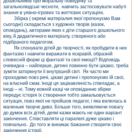
дошкільників про моральну поведінку та
загальнолюдські чесноти, навчить застосовувати набуті
знання в уявно-ігрових та життєвих ситуаціях.
Збірка ( окремі матеріалия якої пропонуємо Вам
сьогодні) складається з художніх творів (казок,
оповідань), авторами яких є діти старшого дошкільного
віку, й дидактичного матеріалу, створеного або
підібраного педагогом.
Як спонукати дітей до творчості, як пробудити в них
фантазію і навчити виражати в яскравій, образній
словесній формі ці фантазії та свої емоції? Відповідь
очевидна – найперше, дитині повинно бути цікаво, треба
зуміти заторкнути її внутрішній світ. Як часто ми
проходимо повз речі, цікаві дитині і пропонуємо їй свої,
на власний смак. Іноді ця зацікавленість співпадає, а
іноді – ні. Тому кожній казці чи оповіданню збірки
передує історія їх створення тобто замальовується
ситуація, повз якої не пройшов педагог, і яка вилилась в
маленьке творче диво. Більше того, виявляючи повагу
до думок всіх дітей, деякі казки мають не один варіант
закінчення. Співставляти ці паралелі дуже цікаво і
повчально. До того ж виникає бажання створити своє
закінчення історії.