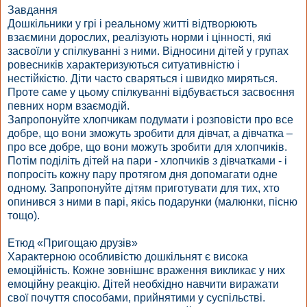
Завдання
Дошкільники у грі і реальному житті відтворюють
взаємини дорослих, реалізують норми і цінності, які
засвоїли у спілкуванні з ними. Відносини дітей у групах
ровесників характеризуються ситуативністю і
нестійкістю. Діти часто сваряться і швидко миряться.
Проте саме у цьому спілкуванні відбувається засвоєння
певних норм взаємодій.
Запропонуйте хлопчикам подумати і розповісти про все
добре, що вони зможуть зробити для дівчат, а дівчатка –
про все добре, що вони можуть зробити для хлопчиків.
Потім поділіть дітей на пари - хлопчиків з дівчатками - і
попросіть кожну пару протягом дня допомагати одне
одному. Запропонуйте дітям приготувати для тих, хто
опинився з ними в парі, якісь подарунки (малюнки, пісню
тощо).
Етюд «Пригощаю друзів»
Характерною особливістю дошкільнят є висока
емоційність. Кожне зовнішнє враження викликає у них
емоційну реакцію. Дітей необхідно навчити виражати
свої почуття способами, прийнятими у суспільстві.