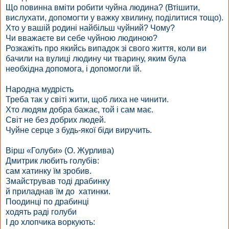
Що повинна вміти робити чуйна людина? (Втішити,
вислухати, допомогти у важку хвилину, поділитися тощо).
Хто у вашій родині найбільш чуйний? Чому?
Чи вважаєте ви себе чуйною людиною?
Розкажіть про якийсь випадок зі свого життя, коли ви
бачили на вулиці людину чи тварину, яким була
необхідна допомога, і допомогли їй.
Народна мудрість
Треба так у світі жити, щоб лиха не чинити.
Хто людям добра бажає, той і сам має.
Світ не без добрих людей.
Чуйне серце з будь-якої біди виручить.
Вірш «Голуби»
(О. Журлива)
Дмитрик любить голубів:
сам хатинку їм зробив.
Змайстрував тоді драбинку
й приладнав їм
до хатинки.
Поодинці по драбинці
ходять раді голуби
І до хлопчика воркують: