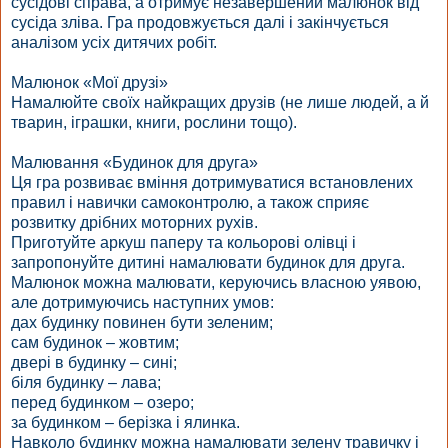
сусідові справа, а отримує незавершений малюнок від
сусіда зліва. Гра продовжується далі і закінчується
аналізом усіх дитячих робіт.
Малюнок «Мої друзі»
Намалюйте своїх найкращих друзів (не лише людей, а й
тварин, іграшки, книги, рослини тощо).
Малювання «Будинок для друга»
Ця гра розвиває вміння дотримуватися встановлених
правил і навички самоконтролю, а також сприяє
розвитку дрібних моторних рухів.
Приготуйте аркуш паперу та кольорові олівці і
запропонуйте дитині намалювати будинок для друга.
Малюнок можна малювати, керуючись власною уявою,
але дотримуючись наступних умов:
дах будинку повинен бути зеленим;
сам будинок – жовтим;
двері в будинку – сині;
біля будинку – лава;
перед будинком – озеро;
за будинком – берізка і ялинка.
Навколо будинку можна намалювати зелену травичку і