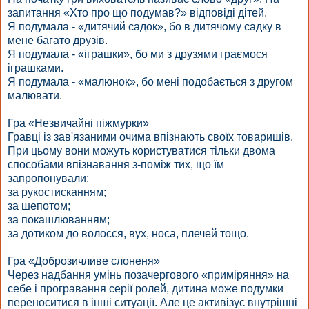
запитання «Хто про що подумав?» відповіді дітей.
Я подумала - «дитячий садок», бо в дитячому садку в
мене багато друзів.
Я подумала - «іграшки», бо ми з друзями граємося
іграшками.
Я подумала - «малюнок», бо мені подобається з другом
малювати.
Гра «Незвичайні піжмурки»
Гравці із зав'язаними очима впізнають своїх товаришів.
При цьому вони можуть користуватися тільки двома
способами впізнавання з-поміж тих, що їм
запропонували:
за рукостисканням;
за шепотом;
за покашлюванням;
за дотиком до волосся, вух, носа, плечей тощо.
Гра «Доброзичливе слоненя»
Через надбання умінь позачергового «приміряння» на
себе і програвання серії ролей, дитина може подумки
переноситися в інші ситуації. Але це активізує внутрішні