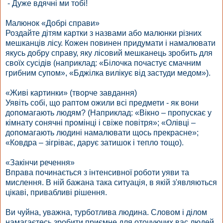
- Дуже вдячні ми тобі!
Малюнок «Добрі справи»
Роздайте дітям картки з назвами або малюнки різних
мешканців лісу. Кожен повинен придумати і намалювати
якусь добру справу, яку лісовий мешканець зробить для
своїх сусідів (наприклад: «Білочка почастує смачним
грибним супом», «Бджілка вилікує від застуди медом»).
«Живі картинки» (творче завдання)
Уявіть собі, що раптом ожили всі предмети - як вони
допомагають людям? (Наприклад: «Вікно – пропускає у
кімнату сонячні промінці і свіже повітря»; «Олівці –
допомагають людині намалювати щось прекрасне»;
«Ковдра – зігріває, дарує затишок і тепло тощо).
«Закінчи речення»
Вправа починається з інтенсивної роботи уяви та
мислення. В ній бажана така ситуація, в якій з'являються
цікаві, привабливі рішення.
Ви чуйна, уважна, турботлива людина. Словом і ділом
намагаєтесь зробити приємне для оточуючих вас людей.