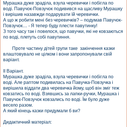
Мурашка дуже зраділа, взула черевички і побігла по
воді. Павучок-Повзучок подивився на щасливу Мурашку
і вирішив назавжди подарувати їй черевички.
А що ж робити мені без черевичків? – подумав Павучок-
Повзучок… - Я тепер буду плести павутинку!
З того часу так і повелося, що павучки, які не ковзаються
по воді, плетуть собі павутиння.
Проте частину дітей групи таке закінчення казки
влаштовувало не цілком і вони запропонували свій
варіант.
II Варіант.
Мурашка дуже зраділа, взула черевички і побігла по
воді. Але раптом подивилась на Павучка-Повзучка і
вирішила віддати два черевичка йому, щоб він зміг теж
ковзатись по воді. Взявшись за лапки-ручки, Мурашка і
Павучок-Повзучок ковзались по воді. Їм було дуже
весело разом.
А який кінець казки придумали б ви?
Дидактичний матеріал: