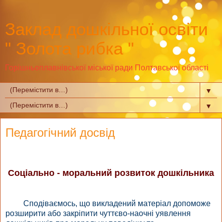
Заклад дошкільної освіти
" Золота рибка "
Горішньоплавнівської міської ради Полтавської області
▼
▼
Педагогічний досвід
Соціально - моральний розвиток дошкільника
Сподіваємось, що викладений матеріал допоможе
розширити або закріпити чуттєво-наочні уявлення