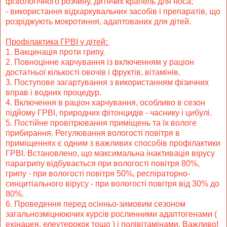
фізіологічного розчину, дитячих крапель для носа;
- використання відхаркувальних засобів і препаратів, що
розріджують мокротиння, адаптованих для дітей.
Профілактика ГРВІ у дітей:
1. Вакцинація проти грипу.
2. Повноцінне харчування із включенням у раціон
достатньої кількості овочів і фруктів, вітамінів.
3. Поступове загартування з використанням фізичних
вправ і водних процедур.
4. Включення в раціон харчування, особливо в сезон
підйому ГРВІ, природних фітонцидів - часнику і цибулі.
5. Постійне провітрювання приміщень та їх вологе
прибирання. Регулювання вологості повітря в
приміщеннях є одним з важливих способів профілактики
ГРВІ. Встановлено, що максимальна інактивація вірусу
парагрипу відбувається при вологості повітря 80%,
грипу - при вологості повітря 50%, респіраторно-
синцитіального вірусу - при вологості повітря від 30% до
80%.
6. Проведення перед осінньо-зимовим сезоном
загальнозміцнюючих курсів рослинними адаптогенами (
ехінацея, елеутерокок тощо ) і полівітамінами. Важливо!