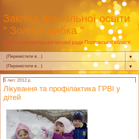
Заклад дошкільної освіти
" Золота рибка "
Горішньоплавнівської міської ради Полтавської області
▼
▼
5 лют. 2012 р.
Лікування та профілактика ГРВІ у
дітей