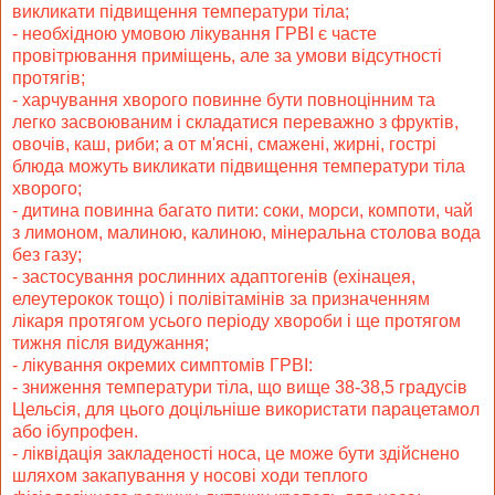
викликати підвищення температури тіла;
- необхідною умовою лікування ГРВІ є часте
провітрювання приміщень, але за умови відсутності
протягів;
- харчування хворого повинне бути повноцінним та
легко засвоюваним і складатися переважно з фруктів,
овочів, каш, риби; а от м'ясні, смажені, жирні, гострі
блюда можуть викликати підвищення температури тіла
хворого;
- дитина повинна багато пити: соки, морси, компоти, чай
з лимоном, малиною, калиною, мінеральна столова вода
без газу;
- застосування рослинних адаптогенів (ехінацея,
елеутерокок тощо) і полівітамінів за призначенням
лікаря протягом усього періоду хвороби і ще протягом
тижня після видужання;
- лікування окремих симптомів ГРВІ:
- зниження температури тіла, що вище 38-38,5 градусів
Цельсія, для цього доцільніше використати парацетамол
або ібупрофен.
- ліквідація закладеності носа, це може бути здійснено
шляхом закапування у носові ходи теплого