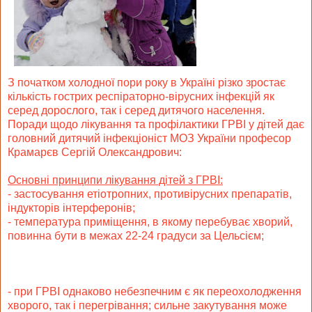
З початком холодної пори року в Україні різко зростає
кількість гострих респіраторно-вірусних інфекцій як
серед дорослого, так і серед дитячого населення.
Поради щодо лікування та профілактики ГРВІ у дітей дає
головний дитячий інфекціоніст МОЗ України професор
Крамарєв Сергій Олександрович:
Основні принципи лікування дітей з ГРВІ:
- застосування етіотропних, противірусних препаратів,
індукторів інтерферонів;
- температура приміщення, в якому перебуває хворий,
повинна бути в межах 22-24 градуси за Цельсієм;
- при ГРВІ однаково небезпечним є як переохолодження
хворого, так і перегрівання; сильне закутування може