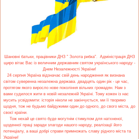
Шановні батьки, працівники ДНЗ " Золота рибка". Адміністрація ДНЗ
щиро вітає Вас із величним державним святом українського народу -
Днем Незалежності України!
24 серпня Україна відзначає свій день народження як визнана
світом суверенна незалежна держава. двадцять один рік - це час,
протягом якого виросло нове покоління вільних громадян. Нам з
вами судилося жити в новій незалежній Україні. Тому кожен із нас
мусить усвідомити: історія ніколи не закінчується, ми її творимо
щодня, тож не будьмо байдужими один до одного, до свого міста, до
своєї країни.
Тож нехай це свято буде могутнім стимулом для натхненої,
щоденної праці заради злагоди нашого народу, реалізації його
потенціалу, а ваші добрі справи примножать
славу рідного міста та
України!