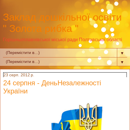
Заклад дошкільної освіти
" Золота рибка "
Горішньоплавнівської міської ради Полтавської області
▼
▼
23 серп. 2012 р.
24 серпня - ДеньНезалежності
України