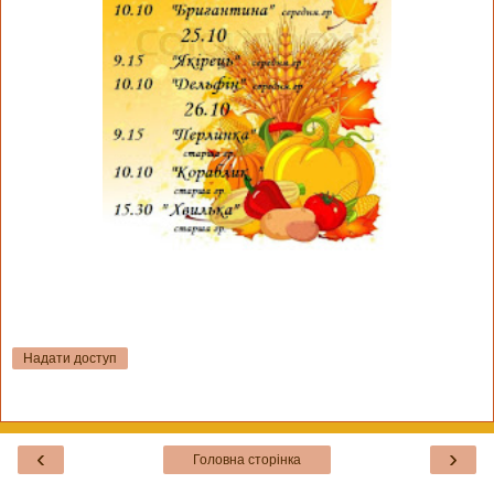
Надати доступ
‹
›
Головна сторінка