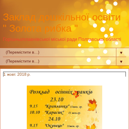
Заклад дошкільної освіти
" Золота рибка "
Горішньоплавнівської міської ради Полтавської області
▼
▼
1 жовт. 2018 р.