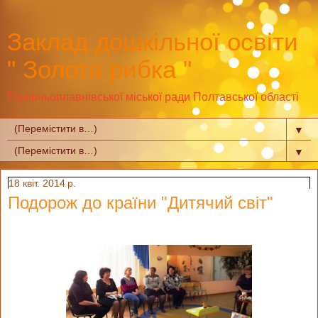
Заклад дошкільної освіти
" Золота рибка "
Горішньоплавнівської міської ради Полтавської області
▼
▼
18 квіт. 2014 р.
Подорож до країни "Дитячий світ"