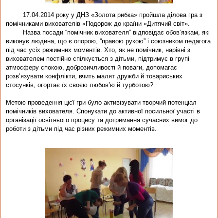
17.04.2014 року у ДНЗ «Золота рибка» пройшла ділова гра з
помічниками в
ихователів «Подорож до країни «Дитячий світ».
Назва посади “помічник вихователя” відповідає обов’язкам, які
виконує людина, що є опорою, “правою рукою” і союзником пе­дагога
під час усіх режимних моментів. Хто, як не помічник, нарів­ні з
вихователем постійно спілкується з дітьми, підтримує в групі
атмосферу спокою, доброзичливості й поваги, допомагає
розв’язувати конфлікти, вчить малят дружби й товариських
стосунків, огортає їх своєю любов’ю й турботою?
Метою проведення цієї гри було
а
ктивізувати творчий потенціал
помічників вихователя. Спонукати до активної посильної участі в
організації освітнього процесу та дотримання сучас­них вимог до
роботи з дітьми під час різних режимних моментів.