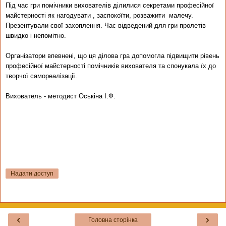
Під час гри помічники вихователів ділилися секретами професійної
майстерності як нагодувати , заспокоїти, розважити
малечу.
Презентували свої захоплення. Час відведений для гри пролетів
швидко і непомітно.
Організатори впевнені, що ця ділова гра
допомо
гла
підвищити рівень
професійної майстерності помічників ви­
хователя та спонука
ла
їх до
творчої самореалізац
ії.
Вихователь - методист Оськіна І.Ф.
Надати доступ
‹
›
Головна сторінка